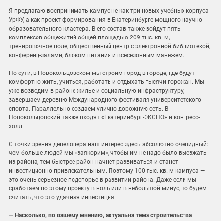
Я предлагаю воспринимать кампус не как три новых учебных корпуса
УрФУ, а как проект формирования в Екатеринбурге мощного научно-
образовательного кластера. В его состав также войдут пять
комплексов общежитий общей площадью 209 тыс. кв. м,
тренировочное поле, общественный центр с электронной библиотекой,
конференц-залами, блоком питания и всесезонным манежем.
По сути, в Новокольцовском мы строим город в городе, где будут
комфортно жить, учиться, работать и отдыхать тысячи горожан. Мы
уже возводим в районе жилье и социальную инфраструктуру,
завершаем деревню Международного фестиваля университетского
спорта. Параллельно создаем улично-дорожную сеть. В
Новокольцовский также входят «Екатеринбург-ЭКСПО» и конгресс-
холл.
С точки зрения девелопера наш интерес здесь абсолютно очевидный:
чем больше людей мы «заякорим», чтобы им не надо было выезжать
из района, тем быстрее район начнет развиваться и станет
инвестиционно привлекательным. Поэтому 100 тыс. кв. м кампуса —
это очень серьезное подспорье в развитии района. Даже если мы
сработаем по этому проекту в ноль или в небольшой минус, то будем
считать, что это удачная инвестиция.
— Насколько, по вашему мнению, актуальна тема строительства