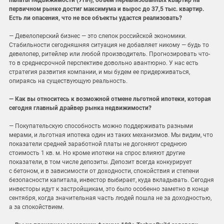
палаты недвижимости (УПН), объем нереализованных квартир на
первичном рынке достиг максимума и вырос до 37,5 тыс. квартир.
Есть ли опасения, что не все объекты удастся реализовать?
— Девелоперский бизнес — это слепок российской экономики.
Стабильности сегодняшняя ситуация не добавляет никому — будь то
девелопер, ритейлер или любой производитель. Прогнозировать что-
то в среднесрочной перспективе довольно авантюрно. У нас есть
стратегия развития компании, и мы будем ее придерживаться,
опираясь на существующую реальность.
— Как вы относитесь к возможной отмене льготной ипотеки, которая
сегодня главный драйвер рынка недвижимости?
— Покупательскую способность можно поддерживать разными
мерами, и льготная ипотека один из таких механизмов. Мы видим, что
показатели средней заработной платы не догоняют среднюю
стоимость 1 кв. м. Но кроме ипотеки на спрос влияют другие
показатели, в том числе депозиты. Депозит всегда конкурирует
с бетоном, и в зависимости от доходности, спокойствия и степени
безопасности капитала, инвестор выбирает, куда вкладывать. Сегодня
инвесторы идут к застройщикам, это было особенно заметно в конце
сентября, когда значительная часть людей пошла не за доходностью,
а за спокойствием.