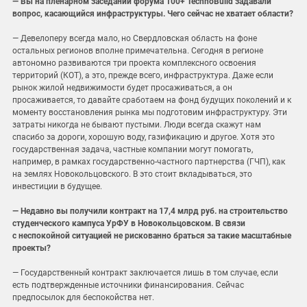
— Вы на пленарном заседании форума 100+ TechnoBuild задавали
вопрос, касающийся инфраструктуры. Чего сейчас не хватает области?
— Девелоперу всегда мало, но Свердловская область на фоне
остальных регионов вполне примечательна. Сегодня в регионе
автономно развиваются три проекта комплексного освоения
территорий (КОТ), а это, прежде всего, инфраструктура. Даже если
рынок жилой недвижимости будет просаживаться, а он
просаживается, то давайте сработаем на фонд будущих поколений и к
моменту восстановления рынка мы подготовим инфраструктуру. Эти
затраты никогда не бывают пустыми. Люди всегда скажут нам
спасибо за дороги, хорошую воду, газификацию и другое. Хотя это
государственная задача, частные компании могут помогать,
например, в рамках государственно-частного партнерства (ГЧП), как
на землях Новокольцовского. В это стоит вкладываться, это
инвестиции в будущее.
— Недавно вы получили контракт на 17,4 млрд руб. на строительство
студенческого кампуса УрФУ в Новокольцовском. В связи
с неспокойной ситуацией не рискованно браться за такие масштабные
проекты?
— Государственный контракт заключается лишь в том случае, если
есть подтвержденные источники финансирования. Сейчас
предпосылок для беспокойства нет.