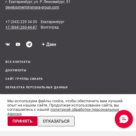
г. Екатеринбург, ул. Р. Люксембург, 51
development@sinara-group.com
+7 (343) 229 34 05
Екатеринбург
+7 (844) 260-44-87
Волгоград
ВСЕ КОНТАКТЫ
ДОКУМЕНТЫ
САЙТ ГРУППЫ СИНАРА
ОБРАБОТКА ПЕРСОНАЛЬНЫХ ДАННЫХ
Мы используем файлы cookie, чтобы обеспечить вам лучший
© 2011–26 Все права защищены
опыт на нашем сайте. Продолжая использование сайта, вы
соглашаетесь с нашей
политикой обработки персональных
Сделано в
данных
.
Планировки и
Сведения, предоставленные на сайте, носят информационный
цены
ПРИНЯТЬ
ОТКАЗАТЬСЯ
характер и не являются публичной офертой.