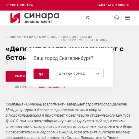
ГРУППА СИНАРА
ЗАКАЗАТЬ ЗВОНОК
ГЛАВНАЯ
МЕДИА
СМИ О НАС
«ДЕПОЗИТ ВСЕГДА
КОНКУРИРУЕТ С БЕТОНОМ»
«Депозит всегда конкурирует с
бетоном»
Ваш город Екатеринбург?
ДРУГОЙ ГОРОД
ДА
СМИ О НАС
21 ДЕК 2022
kommersant.ru
ИСТОЧНИК
Компания «Синара-Девелопмент» завершает строительство деревни
Международного фестиваля университетского спорта
в Новокольцовском и приступает к реализации студенческого кампуса
УрФУ. О том, как застройщики пережили турбулентный год, с какими
сложностями столкнулись при закупе иностранных товаров и что будет
с потребительским спросом на жилье, если отменят льготную ипотеку,
рассказал генеральный директор «Синара-Девелопмент» Тимур