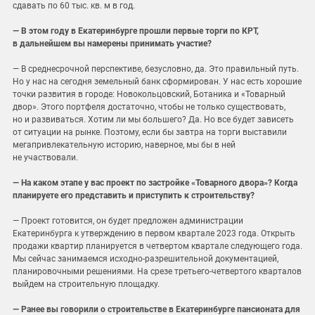
сдавать по 60 тыс. кв. м в год.
— В этом году в Екатеринбурге прошли первые торги по КРТ,
в дальнейшем вы намерены принимать участие?
— В среднесрочной перспективе, безусловно, да. Это правильный путь.
Но у нас на сегодня земельный банк сформирован. У нас есть хорошие
точки развития в городе: Новокольцовский, Ботаника и «Товарный
двор». Этого портфеля достаточно, чтобы не только существовать,
но и развиваться. Хотим ли мы большего? Да. Но все будет зависеть
от ситуации на рынке. Поэтому, если бы завтра на торги выставили
мегапривлекательную историю, наверное, мы бы в ней
не участвовали.
— На каком этапе у вас проект по застройке «Товарного двора»? Когда
планируете его представить и приступить к строительству?
— Проект готовится, он будет предложен администрации
Екатеринбурга к утверждению в первом квартале 2023 года. Открыть
продажи квартир планируется в четвертом квартале следующего года.
Мы сейчас занимаемся исходно-разрешительной документацией,
планировочными решениями. На срезе третьего-четвертого кварталов
выйдем на строительную площадку.
— Ранее вы говорили о строительстве в Екатеринбурге пансионата для