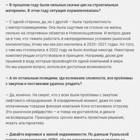
— В прошлом году были сильные скачки цен на строительные
материалы. В этом году ситуация нормализовалась?
— С одной стороны, да, но с другой — была турбулентность
с импортозамещением. Она была ощутима не столько на жилье,
сколько на спортивных объектах в Новокольцовском. И вопрос даже
не в том, что тяжело работать в неопределенных условиях рыночной
конъюнктуры, этому мы как раз научились в 2020–2021 годах. Но того,
с чем мы столкнулись в 2022 году, не было вообще никогда. Некоторые
комплектующие отсутствовали в принципе. Например, доски для
прыжков в воду, которые производятся одной компанией в мире.
Но мы решили вопрос, используя доступные возможности.
— А по остальным позициям, где возникали сложности, все проблемы
с закупом и поставками удалось уладить?
— Да, конечно. Не секрет, что у всех были проблемы с закупом
лифтового оборудования. В определенный момент, даже по уже
оплаченным товарам финская компания Kone остановила отгрузку.
Это рыночное рейдерство — и товар не доставляли, и деньги
не возвращали. Приходилось срочно менять проектные решения,
искать альтернативу.
— Давайте вернемся к жилой недвижимости. По данным Уральской