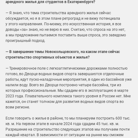
арендного жилья для студентов в Екатеринбурге?
— Я знаю, что тема строительства арендного жилья сейчас
обсуждается, но я в этом плане ретроград и не вижу потенциала
у этого направления. По-моему, это искусственная история, я все
доводы «за» знаю, но не верю в них. Считаю, что спроса на это нет,
а мы предложение пытаемся поставить выше спроса, это заведомо
проигрышный подход.
— В завершение темы Новокольцовского, на каком этапе сейчас
строительство спортивных объектов и жилья?
— Тренировочное поле с легкоатлетическими дорожками полностью
готово, во Дворце водных видов спорта завершаются отделочные
работы, идут пуско-наладочные мероприятия, в один из бассейнов уже
налили воду. Всего во Дворце построено четыре бассейна, три из
которых профессиональные. Мы сдадим его в эксплуатацию в марте
2023 года. Плавательного комплекса такого уровня в России нет. Мне
кажется, он станет толчком для развития водных видов спорта во
всем регионе.
Если говорить о жилье в районе, то мы планируем построить 600 тыс.
кв. м. На первом этапе в начале 2024 года сдадим 45 тыс. кв. м.
Разрешение на строительство следующих этапов мы получаем почти
каждый квартал. В зависимости от ситуации на рынке мы сможем