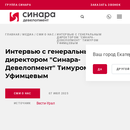
ГРУППА СИНАРА
ЗАКАЗАТЬ ЗВОНОК
ГЛАВНАЯ
МЕДИА
СМИ О НАС
ИНТЕРВЬЮ С ГЕНЕРАЛЬНЫМ
ДИРЕКТОРОМ "СИНАРА-
ДЕВЕЛОПМЕНТ" ТИМУРОМ
УФИМЦЕВЫМ
Интервью с генеральным
Ваш город Екате
директором "Синара-
Девелопмент" Тимуром
ДРУГОЙ
ДА
Уфимцевым
СМИ О НАС
07 ИЮЛ 2025
Вести-Урал
ИСТОЧНИК