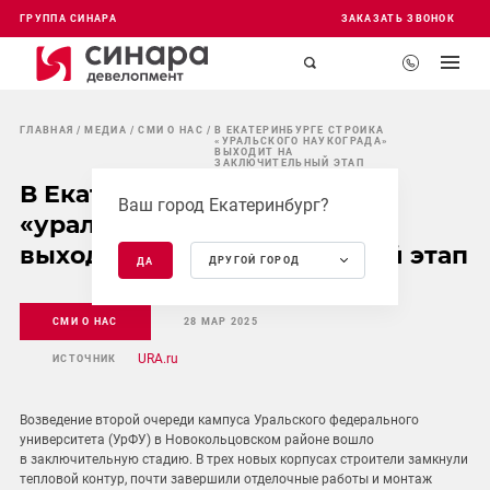
ГРУППА СИНАРА
ЗАКАЗАТЬ ЗВОНОК
ГЛАВНАЯ
МЕДИА
СМИ О НАС
В ЕКАТЕРИНБУРГЕ СТРОЙКА
«УРАЛЬСКОГО НАУКОГРАДА»
ВЫХОДИТ НА
ЗАКЛЮЧИТЕЛЬНЫЙ ЭТАП
В Екатеринбурге стройка
Ваш город Екатеринбург?
«уральского наукограда»
выходит на заключительный этап
ДРУГОЙ ГОРОД
ДА
СМИ О НАС
28 МАР 2025
URA.ru
ИСТОЧНИК
Возведение второй очереди кампуса Уральского федерального
университета (УрФУ) в Новокольцовском районе вошло
в заключительную стадию. В трех новых корпусах строители замкнули
тепловой контур, почти завершили отделочные работы и монтаж