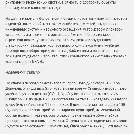
внутренних инженерных систем. Полностью достроить объекты
планируется в конце этого года.
На данный момент более тысячи специалистов занимаются чистовой
отделкой помещений, монтажом слаботочных сетей, внутренних
инженерных систем и наружного освещения, устройством ливневой
канализации и наружного электроснабжения. Через два месяца
строители начнут установку технологического оборудования
в аудиториях. В каждом корпусе нового комплекса будут учебные
помещения, лаборатории, столовые, библиотеки и рекреационные
зоны для студентов. Строительство «уральского наукограда» посетил
корреспондент URA.RU.
«Маленький Сириус»
По словам первого заместителя генерального директора «Синара-
Девелопмент» Данила Значкова, новый корпус Специализированного
учебно-научного центра (СУНЦ) УрФУ уже называют «маленьким
Сириусом». Площадь СУНЦа составила 24 тысячи квадратных метров,
здесь будут обучаться 1175 человек. В нем предусмотрено около 100
аудиторий и лабораторий. «Планировка аудиторий, их мебельный
состав позволит организовать здесь практически любое учебное
пространство со своим климатом. С точки зрения подачи материалов
будут все возможности и мультимедийное обеспечение», — отметил он.