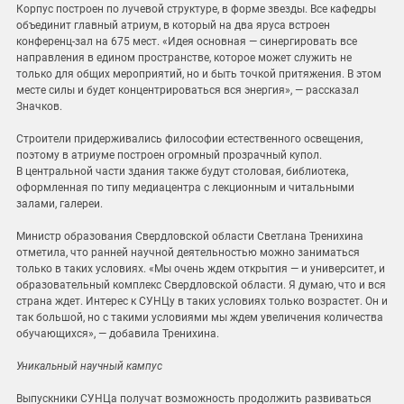
Корпус построен по лучевой структуре, в форме звезды. Все кафедры
объединит главный атриум, в который на два яруса встроен
конференц-зал на 675 мест. «Идея основная — синергировать все
направления в едином пространстве, которое может служить не
только для общих мероприятий, но и быть точкой притяжения. В этом
месте силы и будет концентрироваться вся энергия», — рассказал
Значков.
Строители придерживались философии естественного освещения,
поэтому в атриуме построен огромный прозрачный купол.
В центральной части здания также будут столовая, библиотека,
оформленная по типу медиацентра с лекционным и читальными
залами, галереи.
Министр образования Свердловской области Светлана Тренихина
отметила, что ранней научной деятельностью можно заниматься
только в таких условиях. «Мы очень ждем открытия — и университет, и
образовательный комплекс Свердловской области. Я думаю, что и вся
страна ждет. Интерес к СУНЦу в таких условиях только возрастет. Он и
так большой, но с такими условиями мы ждем увеличения количества
обучающихся», — добавила Тренихина.
Уникальный научный кампус
Выпускники СУНЦа получат возможность продолжить развиваться