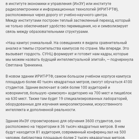
в институте экономики и управления (ИнЭУ) или институте
радиоэлектроники и информационных технологий (ИРИТ-РТФ),
расположенных через дорогу от учебно-научного центра.
Между институтами построен теплый застекленный переход, который
не только обеспечивает удобство перемещения, но и символизирует
связь между образовательными структурами.
«Наш кампус уникальный. На совещаниях я видела сравнительный
анализ и темпы строительства кампусов по стране. Мы впереди. Это
вызывает гордость. СУНЦ формирует и готовит нам кадры, которые
мы можем назвать будущей интеллектуальной элитой», — подчеркнула
Светлана Тренихина.
В новом здании ИРИТ-РТФ, самом большом учебном корпусе кампуса
площадью более 40 тысяч квадратных метров, смогут обучаться 4100
студентов. Здание включает в себя более 100 аудиторий и
коворкингов, большую «римскую» аудиторию на 700 мест и пищеблок
на 630 мест. Также там будет 19 специализированных лабораторий,
оборудованных для изучения микроэлектроники, искусственного
интеллекта и дополненной реальности.
Здание ИнЭУ спроектировано для обучения 3600 студентов, оно
расположено на территории в 36 тысяч квадратных метров. В нем
будут находится 81 аудитория, современный конференц-зал на 500
человек, библиотека площадью более 2 тысяч квадратных метров,