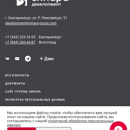
г. Екатеринбург, ул. Р. Люксембург, 51
development@sinara-group.com
+7 (343) 229 34 05
Екатеринбург
+7 (844) 260-44-87
Волгоград
ВСЕ КОНТАКТЫ
ДОКУМЕНТЫ
САЙТ ГРУППЫ СИНАРА
ОБРАБОТКА ПЕРСОНАЛЬНЫХ ДАННЫХ
Мы используем файлы cookie, чтобы обеспечить вам лучший
© 2011–26 Все права защищены
опыт на нашем сайте. Продолжая использование сайта, вы
соглашаетесь с нашей
политикой обработки персональных
Сделано в
данных
.
Планировки и
Сведения, предоставленные на сайте, носят информационный