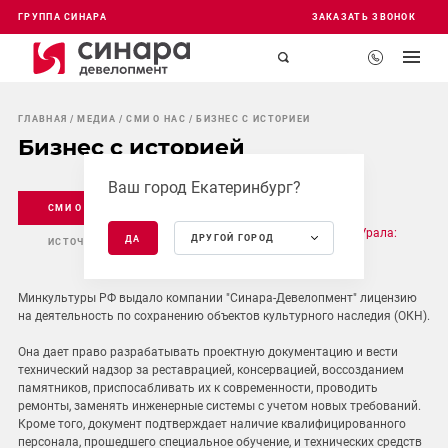
ГРУППА СИНАРА
ЗАКАЗАТЬ ЗВОНОК
ГЛАВНАЯ
МЕДИА
СМИ О НАС
БИЗНЕС С ИСТОРИЕЙ
Бизнес с историей
Ваш город Екатеринбург?
СМИ О НАС
05 ИЮН 2025
Российская газета - Экономика Большого Урала:
ДРУГОЙ ГОРОД
ДА
ИСТОЧНИК
№123(9662)
Минкультуры РФ выдало компании "Синара-Девелопмент" лицензию
на деятельность по сохранению объектов культурного наследия (ОКН).
Она дает право разрабатывать проектную документацию и вести
технический надзор за реставрацией, консервацией, воссозданием
памятников, приспосабливать их к современности, проводить
ремонты, заменять инженерные системы с учетом новых требований.
Кроме того, документ подтверждает наличие квалифицированного
персонала, прошедшего специальное обучение, и технических средств