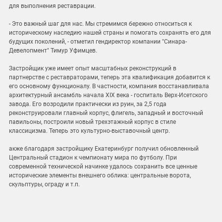
для выполнения реставрации.
- Это важный шаг для нас. Мы стремимся бережно относиться к
историческому наследию нашей страны и помогать сохранять его для
будущих поколений, - отметил гендиректор компании "Синара-
Девелопмент" Тимур Уфимцев.
Застройщик уже имеет опыт масштабных реконструкций в
партнерстве с реставраторами, теперь эта квалификация добавится к
его основному функционалу. В частности, компания восстанавливала
архитектурный ансамбль начала XIX века - госпиталь Верх-Исетского
завода. Его возродили практически из руин, за 2,5 года
реконструировали главный корпус, флигель, западный и восточный
павильоны, построили новый трехэтажный корпус в стиле
классицизма. Теперь это культурно-выставочный центр.
акже благодаря застройщику Екатеринбург получил обновленный
Центральный стадион к чемпионату мира по футболу. При
современной технической начинке удалось сохранить все ценные
исторические элементы внешнего облика: центральные ворота,
скульптуры, ограду и т.п.