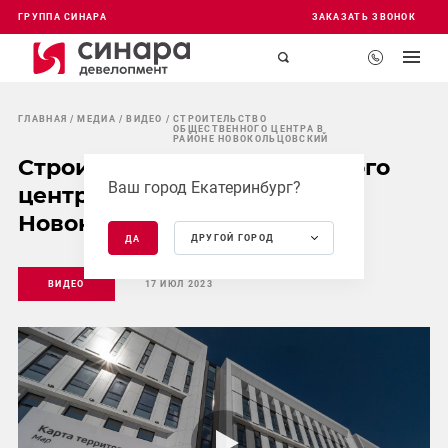
ГРУППА СИНАРА
ЗАКАЗАТЬ ЗВОНОК
ГЛАВНАЯ
МЕДИА
ВИДЕО
СТРОИТЕЛЬСТВО
ОБЩЕСТВЕННОГО ЦЕНТРА В
РАЙОНЕ НОВОКОЛЬЦОВСКИЙ
Строительство общественного
Ваш город Екатеринбург?
центра в районе
Новокольцовский
ДРУГОЙ ГОРОД
ДА
ВИДЕО
17 ИЮЛ 2023