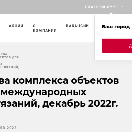
ЕКАТЕРИНБУРГ
АКЦИИ
О
ВАКАНСИИ
ПРОЕКТЫ
Ваш город 
П
КОМПАНИИ
С
СТВА
ЕКТОВ ДЛЯ
Х
СТЯЗАНИЙ,
ва комплекса объектов
 международных
язаний, декабрь 2022г.
ЯНВ 2023