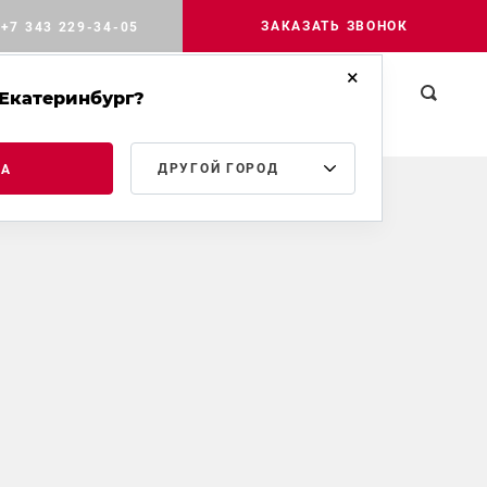
ЗАКАЗАТЬ ЗВОНОК
+7 343 229-34-05
Екатеринбург?
РОМЫШЛЕННОЕ
МЕДИА
КОНТАКТЫ
ТРОИТЕЛЬСТВО
ДРУГОЙ ГОРОД
ДА