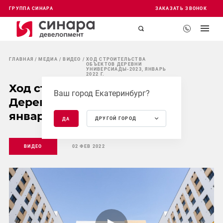
ГРУППА СИНАРА
ЗАКАЗАТЬ ЗВОНОК
ГЛАВНАЯ
МЕДИА
ВИДЕО
ХОД СТРОИТЕЛЬСТВА
ОБЪЕКТОВ ДЕРЕВНИ
УНИВЕРСИАДЫ-2023, ЯНВАРЬ
2022 Г.
Ход строительства объектов
Ваш город Екатеринбург?
Деревни Универсиады-2023,
январь 2022 г.
ДРУГОЙ ГОРОД
ДА
ВИДЕО
02 ФЕВ 2022