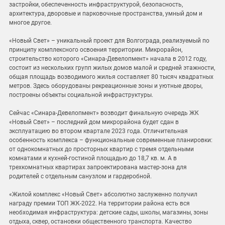
застройки, обеспеченность инфраструктурой, безопасность,
архитектура, дворовые и парковочные пространства, умный дом и
многое другое.
«Новый Свет» – уникальный проект для Волгограда, реализуемый по
принципу комплексного освоения территории. Микрорайон,
строительство которого «Синара-Девелопмент» начала в 2012 году,
состоит из нескольких групп жилых домов малой и средней этажности,
общая площадь возводимого жилья составляет 80 тысяч квадратных
метров. Здесь оборудованы рекреационные зоны и уютные дворы,
построены объекты социальной инфраструктуры.
Сейчас «Синара-Девелопмент» возводит финальную очередь ЖК
«Новый Свет» – последний дом микрорайона будет сдан в
эксплуатацию во втором квартале 2023 года. Отличительная
особенность комплекса – функциональные современные планировки:
от однокомнатных до просторных квартир с тремя отдельными
комнатами и кухней-гостиной площадью до 18,7 кв. м. А в
трехкомнатных квартирах запроектирована мастер-зона для
родителей с отдельным санузлом и гардеробной.
«Жилой комплекс «Новый Свет» абсолютно заслуженно получил
награду премии ТОП ЖК-2022. На территории района есть вся
необходимая инфраструктура: детские сады, школы, магазины, зоны
отдыха, сквер, остановки общественного транспорта. Качество