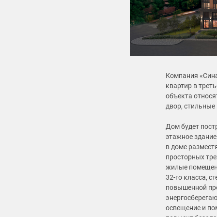
Компания «Сина
квартир в трет
объекта относя
двор, стильные 
Дом будет пост
этажное здание 
в доме размест
просторных тре
жилые помещени
32-го класса, 
повышенной про
энергосберега
освещение и по