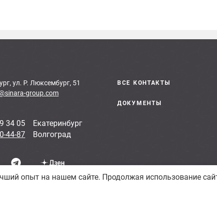
ург, ул. Р. Люксембург, 51
ВСЕ КОНТАКТЫ
@sinara-group.com
ДОКУМЕНТЫ
9 34 05
Екатеринбург
0-44-87
Волгоград
учший опыт на нашем сайте. Продолжая использование сай
 характер и не являются публичной офертой.