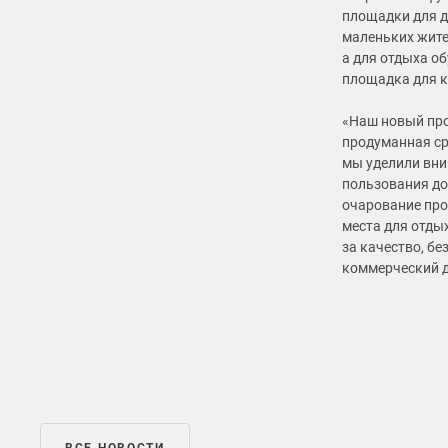
площадки для д
маленьких жите
а для отдыха об
площадка для к
«Наш новый про
продуманная ср
мы уделили вни
пользования до
очарование про
места для отды
за качество, б
коммерческий д