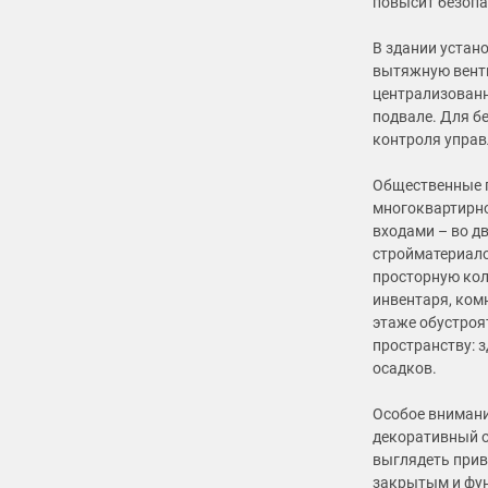
повысит безопа
В здании устан
вытяжную венти
централизованн
подвале. Для б
контроля управ
Общественные 
многоквартирно
входами – во дв
стройматериало
просторную кол
инвентаря, ком
этаже обустроя
пространству: 
осадков.
Особое внимани
декоративный о
выглядеть прив
закрытым и фу