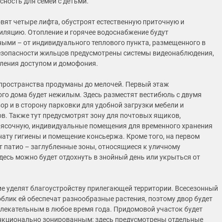
сность для семей с детьми.
овят четыре лифта, обустроят естественную приточную и
ляцию. Отопление и горячее водоснабжение будут
ыми – от индивидуального теплового пункта, размещенного в
езопасности жильцов предусмотрены системы видеонаблюдения,
ления доступом и домофония.
пространства продуманы до мелочей. Первый этаж
го дома будет нежилым. Здесь разместят вестибюль с двумя
ор и в сторону парковки для удобной загрузки мебели и
в. Также тут предусмотрят зону для почтовых ящиков,
ясочную, индивидуальные помещения для временного хранения
нату гигиены и помещение консьержа. Кроме того, на первом
т патио – заглубленные зоны, относящиеся к уличному
здесь можно будет отдохнуть в знойный день или укрыться от
е уделят благоустройству прилегающей территории. Всесезонный
блик ей обеспечат разнообразные растения, поэтому двор будет
лекательным в любое время года. Придомовой участок будет
нкционально зонированным: здесь предусмотрены отдельные