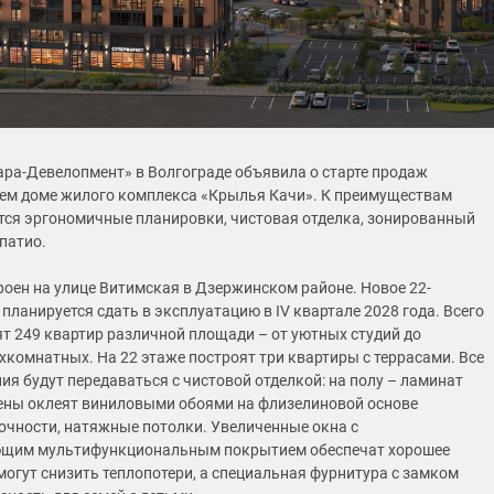
ра‑Девелопмент» в Волгограде объявила о старте продаж
ьем доме жилого комплекса «Крылья Качи». К преимуществам
тся эргономичные планировки, чистовая отделка, зонированный
патио.
роен на улице Витимская в Дзержинском районе. Новое 22-
планируется сдать в эксплуатацию в IV квартале 2028 года. Всего
ят 249 квартир различной площади – от уютных студий до
хкомнатных. На 22 этаже построят три квартиры с террасами. Все
я будут передаваться с чистовой отделкой: на полу – ламинат
стены оклеят виниловыми обоями на флизелиновой основе
чности, натяжные потолки. Увеличенные окна с
ющим мультифункциональным покрытием обеспечат хорошее
могут снизить теплопотери, а специальная фурнитура с замком