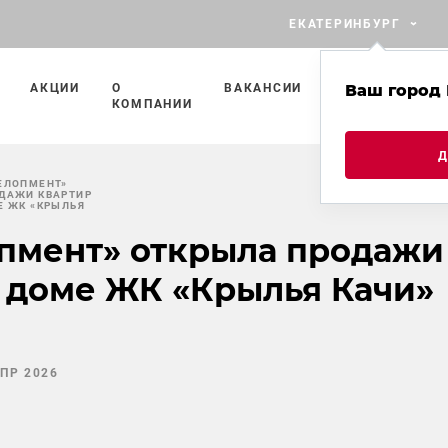
ЕКАТЕРИНБУРГ
АКЦИИ
О
ВАКАНСИИ
ПРОЕКТЫ
Ваш город 
П
КОМПАНИИ
С
ЕЛОПМЕНТ»
ДАЖИ КВАРТИР
Е ЖК «КРЫЛЬЯ
пмент» открыла продажи
м доме ЖК «Крылья Качи»
АПР 2026