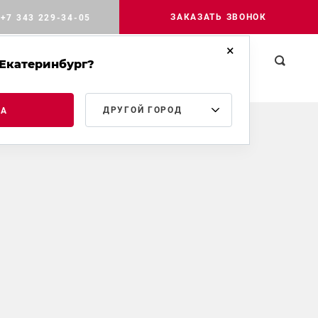
ЗАКАЗАТЬ ЗВОНОК
+7 343 229-34-05
Екатеринбург?
РОМЫШЛЕННОЕ
МЕДИА
КОНТАКТЫ
ТРОИТЕЛЬСТВО
ДРУГОЙ ГОРОД
ДА