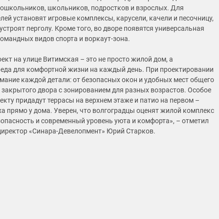
ошкольников, школьников, подростков и взрослых. Для
лей установят игровые комплексы, карусели, качели и песочницу,
устроят перголу. Кроме того, во дворе появятся универсальная
омандных видов спорта и воркаут-зона.
ект на улице Витимская – это не просто жилой дом, а
еда для комфортной жизни на каждый день. При проектировании
мание каждой детали: от безопасных окон и удобных мест общего
 закрытого двора с зонированием для разных возрастов. Особое
екту придадут террасы на верхнем этаже и патио на первом –
ха прямо у дома. Уверен, что волгоградцы оценят жилой комплекс
езопасность и современный уровень уюта и комфорта», – отметил
иректор «Синара‑Девелопмент» Юрий Старков.