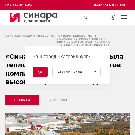
ГРУППА СИНАРА
ЗАКАЗАТЬ ЗВОНОК
ГЛАВНАЯ
МЕДИА
НОВОСТИ
«СИНАРА-ДЕВЕЛОПМЕНТ»
ЗАКРЫЛА ТЕПЛОВОЙ КОНТУР
ДВУХ ОБЪЕКТОВ КОМПЛЕКСА ПО
ВЫПУСКУ ВЫСОКОСКОРОСТНЫХ
ПОЕЗДОВ
«Синара-Девелопмент» закрыла
Ваш город Екатеринбург?
тепловой контур двух объектов
комплекса по выпуску
ДРУГОЙ ГОРОД
ДА
высокоскоростных поездов
НОВОСТИ
17 ОКТ 2025