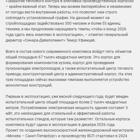
«Закрытие теплового контура в ключевых производственных корпусах
– крайне важный этап. Теперь мы можем бесперебойно и независимо
от погоды вести внутренние работы, что позволит нам строго
соблюдать установленный график. На данный момент на
стройплощадках задействовано 300 человек и более 55 единиц
техники, и мы продолжаем наращивать темпы, чтобы к концу 2026
года сдать весь комплекс в эксплуатацию», – отметил генеральный
директор «Синара-Девелопмент» Тимур Уфимцев.
Всего в состав нового современного комплекса войдут пять объектов
общей площадью 67 тысяч квадратных метров. Это корпус для
формирования компонентов кузова, корпус для проведения
пусконаладки электропоездов, а также испытательный центр тягового
привода, конструкторский центр и административный корпус. На этих
трех площадках сейчас высокими темпами выполняется устройство
монолитных конструкций.
Первым в эксплуатацию, уже весной следующего года, будет введен
испытательный центр общей площадью более 2 тысяч квадратных
метров. Потребляемая электрическая мощность здания составит 3
мВт, это необходимо для стабильной и эффективной работы
испытательных стендов, которые там разместят. Остальные корпуса
комплекса будут сданы в эксплуатацию в декабре 2026 года.
Проект по созданию высокоскоростной железнодорожной магистрали
«Москва – Санкт-Петербург» и производству ВСП стартовал в 2024