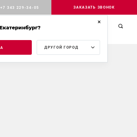
ЗАКАЗАТЬ ЗВОНОК
+7 343 229-34-05
Екатеринбург?
РОМЫШЛЕННОЕ
МЕДИА
КОНТАКТЫ
ТРОИТЕЛЬСТВО
ДРУГОЙ ГОРОД
ДА