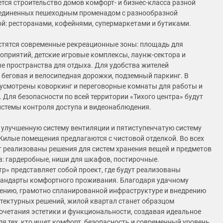
тся строительство домов комфорт- и бизнес-класса разной
ъединенных пешеходным променадом с разнообразной
й: ресторанами, кофейнями, супермаркетами и бутиками.
стятся современные рекреационные зоны: площадь для
оприятий, детские игровые комплексы, лаунж-сектора и
е пространства для отдыха. Для удобства жителей
беговая и велосипедная дорожки, подземный паркинг. В
усмотрены коворкинг и переговорные комнаты для работы и
 Для безопасности по всей территории «Тихого центра» будут
стемы контроля доступа и видеонаблюдения.
 улучшенную систему вентиляции и пятиступенчатую систему
Жилые помещения предлагаются с чистовой отделкой. Во всех
т реализованы решения для систем хранения вещей и предметов
: гардеробные, ниши для шкафов, постирочные.
тр» представляет собой проект, где будут реализованы
тандарты комфортного проживания. Благодаря удачному
нию, грамотно спланированной инфраструктуре и внедрению
тектурных решений, жилой квартал станет образцом
очетания эстетики и функциональности, создавая идеальное
ля тех, кто ищет комфорт, безопасность и современный уровень