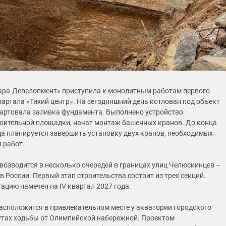
ра-Девелопмент» приступила к монолитным работам первого
вартала «Тихий центр». На сегодняшний день котлован под объект
стартовала заливка фундамента. Выполнено устройство
оительной площадки, начат монтаж башенных кранов. До конца
да планируется завершить установку двух кранов, необходимых
 работ.
возводится в несколько очередей в границах улиц Челюскинцев –
в России. Первый этап строительства состоит из трех секций.
ацию намечен на IV квартал 2027 года.
расположится в привлекательном месте у акватории городского
нутах ходьбы от Олимпийской набережной. Проектом