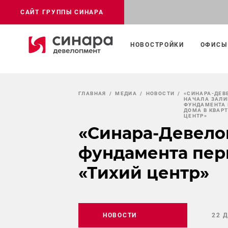
САЙТ ГРУППЫ СИНАРА
НОВОСТРОЙКИ
ОФИСЫ
ГЛАВНАЯ
МЕДИА
НОВОСТИ
«СИНАРА-ДЕВ
НАЧАЛА ЗАЛИ
ФУНДАМЕНТА 
ДОМА В КВАР
ЦЕНТР»
«Синара-Девело
фундамента перв
«Тихий центр»
НОВОСТИ
22 