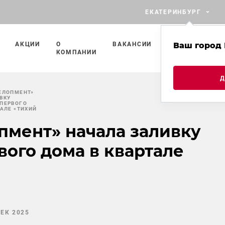
ЕКАТЕРИНБУРГ
АКЦИИ
О
ВАКАНСИИ
ПРОЕКТЫ
Ваш город 
П
КОМПАНИИ
С
ЕЛОПМЕНТ»
ВКУ
ПЕРВОГО
ТАЛЕ «ТИХИЙ
пмент» начала заливку
ого дома в квартале
ДЕК 2025