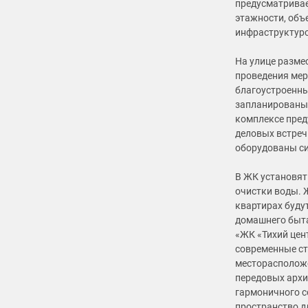
предусматривае
этажности, об
инфраструктуро
На улице разме
проведения мер
благоустроенны
запланированы 
комплексе пред
деловых встреч.
оборудованы си
В ЖК установят
очистки воды. 
квартирах буду
домашнего быта
«ЖК «Тихий цен
современные с
месторасположе
передовых архи
гармоничного с
пространство д