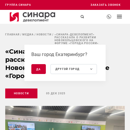
ГРУППА СИНАРА
ЗАКАЗАТЬ ЗВОНОК
ГЛАВНАЯ
МЕДИА
НОВОСТИ
«СИНАРА-ДЕВЕЛОПМЕНТ»
РАССКАЗАЛА О РАЗВИТИИ
НОВОКОЛЬЦОВСКОГО НА
ФОРУМЕ «ГОРОДА РОССИИ»
«Синара-Девелопмент»
Ваш город Екатеринбург?
рассказала о развитии
Новокольцовского на форуме
ДРУГОЙ ГОРОД
ДА
«Города России»
НОВОСТИ
05 ДЕК 2025