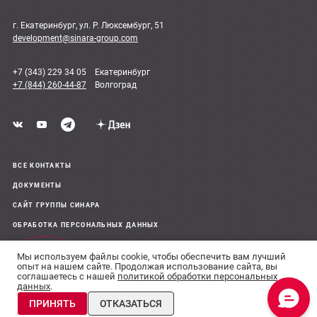
г. Екатеринбург, ул. Р. Люксембург, 51
development@sinara-group.com
+7 (343) 229 34 05
Екатеринбург
+7 (844) 260-44-87
Волгоград
ВСЕ КОНТАКТЫ
ДОКУМЕНТЫ
САЙТ ГРУППЫ СИНАРА
ОБРАБОТКА ПЕРСОНАЛЬНЫХ ДАННЫХ
Мы используем файлы cookie, чтобы обеспечить вам лучший
© 2011–26 Все права защищены
опыт на нашем сайте. Продолжая использование сайта, вы
соглашаетесь с нашей
политикой обработки персональных
Сделано в
данных
.
Планировки и
Сведения, предоставленные на сайте, носят информационный
цены
ПРИНЯТЬ
ОТКАЗАТЬСЯ
характер и не являются публичной офертой.