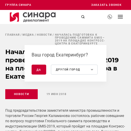
ГРУППА СИНАРА
ЗАКАЗАТЬ ЗВОНОК
ГЛАВНАЯ
МЕДИА
НОВОСТИ
НАЧАЛАСЬ ПОДГОТОВКА К
ПРОВЕДЕНИЮ САММИТА GMIS–
2019 НА ПЛОЩАДКЕ КОНГРЕСС-
ЦЕНТРА В ЕКАТЕРИНБУРГЕ
Началась подготовка к
Ваш город Екатеринбург?
проведению саммита GMIS–2019
на площадке Конгресс-центра в
ДРУГОЙ ГОРОД
ДА
Екатеринбурге
НОВОСТИ
19 ИЮН 2018
Под председательством заместителя министра промышленности и
торговли России Георгия Каламанова состоялось рабочее совещание
по вопросу подготовки Глобального саммита производства и
индустриализации GMIS-2019, который пройдет на площадке Конгресс-