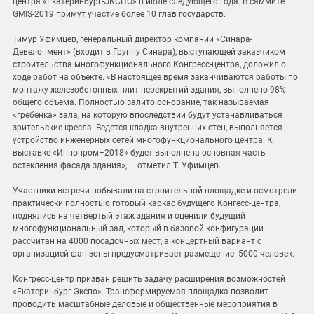
центра «Екатеринбург-ЭКСПО» в июле следующего года. В саммите
GMIS-2019 примут участие более 10 глав государств.
Тимур Уфимцев, генеральный директор компании «Синара-
Девелопмент» (входит в Группу Синара), выступающей заказчиком
строительства многофункционального Конгресс-центра, доложил о
ходе работ на объекте. «В настоящее время заканчиваются работы по
монтажу железобетонных плит перекрытий здания, выполнено 98%
общего объема. Полностью залито основание, так называемая
«гребенка» зала, на которую впоследствии будут устанавливаться
зрительские кресла. Ведется кладка внутренних стен, выполняется
устройство инженерных сетей многофункционального центра. К
выставке «Иннопром–2018» будет выполнена основная часть
остекления фасада здания», — отметил Т. Уфимцев.
Участники встречи побывали на строительной площадке и осмотрели
практически полностью готовый каркас будущего Конгесс-центра,
поднялись на четвертый этаж здания и оценили будущий
многофункциональный зал, который в базовой конфигурации
рассчитан на 4000 посадочных мест, а концертный вариант с
организацией фан-зоны предусматривает размещение 5000 человек.
Конгресс-центр призван решить задачу расширения возможностей
«Екатеринбург-Экспо». Трансформируемая площадка позволит
проводить масштабные деловые и общественные мероприятия в