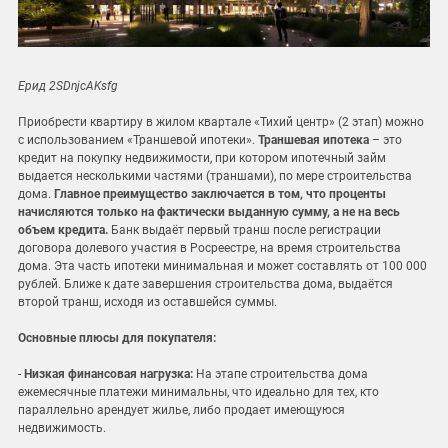
Ерид 2SDnjcAKsfg
Приобрести квартиру в жилом квартале «Тихий центр» (2 этап) можно
с использованием «Траншевой ипотеки».
Траншевая ипотека
– это
кредит на покупку недвижимости, при котором ипотечный займ
выдается несколькими частями (траншами), по мере строительства
дома.
Главное преимущество заключается в том, что проценты
начисляются только на фактически выданную сумму, а не на весь
объем кредита.
Банк выдаёт первый транш после регистрации
договора долевого участия в Росреестре, на время строительства
дома. Эта часть ипотеки минимальная и может составлять от 100 000
рублей. Ближе к дате завершения строительства дома, выдаётся
второй транш, исходя из оставшейся суммы.
Основные плюсы для покупателя:
-
Низкая финансовая нагрузка:
На этапе строительства дома
ежемесячные платежи минимальны, что идеально для тех, кто
параллельно арендует жилье, либо продает имеющуюся
недвижимость.