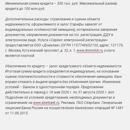
Минимальная сумма кредита – 300 тыс. руб. Максимальный размер
кредита до 100 млн руб.
Дополнительные расходы: страхование и оценка объекта
недвижимости, оформляемого в залог (тарифы зависят от
индивидуальных особенностей заемщика), нотариальное заверение
документов, направление документов на гос. регистрацию ДДУ в
электронном виде. Услуга «Сервис электронной регистрации»
предоставляется ООО «Домклик» (ОГРН 1157746652150, адрес: 121170,
г. Москва, Кутузовский проспект, д. 32, к. 1,
www.domclick.ru
, услуга
является платной.
Обеспечение по кредиту – залог кредитуемого объекта недвижимости.
Итоговая сумма кредита определяется индивидуально, на основании
оценки платежеспособности и стоимости обеспечения заемщика. Банк
вправе отказать в выдаче кредита без объяснения причин. Изменение
условий – Банком в одностороннем порядке. Предложение
действительно в период с 18 мая 2026 г. по 31 августа 2026 г. вкл.
Подробнее об условиях кредитования, необходимых документах и
ограничениях на
www.sberbank.ru
. Реклама. ПАО Сбербанк. Генеральная
лицензия Банка России на осуществление банковских операций № 1481
от 11.08.2015.