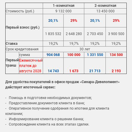
1-комнатная
2-комнатная
Стоимость (руб.)
9 132 000
13 450 000
20,1%
29%
20,1%
29%
Первый взнос (руб.)
1 835 532
2 648 280
2 703 450
3 900 500
Ставка
19,2%
19,7%
19,2%
19,2%
Срок кредитования
30 лет
сумма
904 068
100 000
1 331 550
134 500
Первый
Ежемесячный
транш
платеж до
августа 2028
14 743
1 673
21 713
2 193
Для удобства покупателей в офисе продаж «Синара-Девелопмент»
действует ипотечный сервис:
- Помощь в подготовке необходимых документов;
- Предоставление документов клиента в банк;
- Оперативное получение одобрения по ипотеке для клиента
компании;
- Информирование клиента о решении банка;
- Сопровождение клиента на всех этапах сделки.