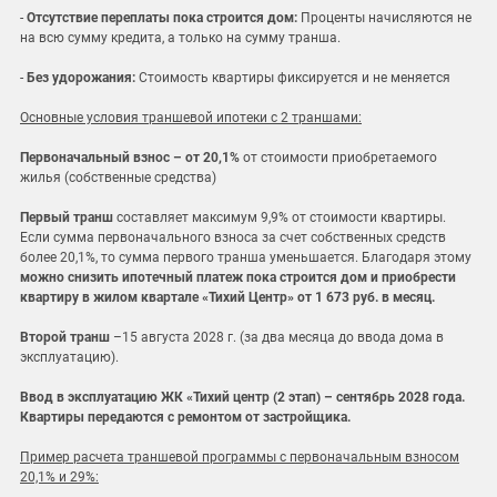
-
Отсутствие переплаты пока строится дом:
Проценты начисляются не
на всю сумму кредита, а только на сумму транша.
-
Без удорожания:
Стоимость квартиры фиксируется и не меняется
Основные условия траншевой ипотеки с 2 траншами:
Первоначальный взнос – от 20,1%
от стоимости приобретаемого
жилья (собственные средства)
Первый транш
составляет максимум 9,9% от стоимости квартиры.
Если сумма первоначального взноса за счет собственных средств
более 20,1%, то сумма первого транша уменьшается. Благодаря этому
можно снизить ипотечный платеж пока строится дом и приобрести
квартиру в жилом квартале «Тихий Центр» от 1 673 руб. в месяц.
Второй транш
–15 августа 2028 г. (за два месяца до ввода дома в
эксплуатацию).
Ввод в эксплуатацию ЖК «Тихий центр (2 этап) – сентябрь 2028 года.
Квартиры передаются с ремонтом от застройщика.
Пример расчета траншевой программы с первоначальным взносом
20,1% и 29%: