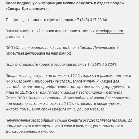
Более подробную информацию можно получить в отделе продаж
«Синара-Девелопмент».
Телефон центрального офиса продаж:
+7 (343) 317-23-66
Заказать обратный звонок или отправить заявку:
develop@sinara-
group.com
ООО «Специализированный застройщик «Синара-Девелопмент».
Проектная декларация на наш.дом.рф.
Полная стоимость кредита рассчитывается от 14,268%-15,324%
Предложение доступно по ставке от 19,2% годовых в рамках программ
ПАО Сбербанк «Приобретение строящегося жилья» и «Акция для
застройщиков» при приобретении строящегося жилья у юридического
лица по ДДУ/ДУПТ или готового жилья у застройщика – партнера
Банка: ООО «Специализированный застройщик «Синара-Девелопмент»,
при первоначальном взносе от 20,1% от стоимости кредитуемого
жилого помещения, сроке кредита от 12 до 360 месяцев.
Перечисление застройщику суммы кредита осуществляется частями: до
ввода объекта в эксплуатацию в срок и размеры, установленные в
Договоре долевого участия.