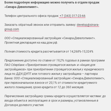
Более подробную информацию можно получить в отделе продаж
«Синара-Девелопмент».
Телефон центрального офиса продаж:
+7 (343) 317-23-66
Заказать обратный звонок или отправить заявку:
develop@sinara-
group.com
ООО «Специализированный застройщик «Синара-Девелопмент».
Проектная декларация на наш.дом.рф.
Полная стоимость кредита рассчитывается от 14,268%-15,324%
Предложение доступно по ставке от 19,2% годовых в рамках программ
ПАО Сбербанк «Приобретение строящегося жилья» и «Акция для
застройщиков» при приобретении строящегося жилья у юридического
лица по ДДУ/ДУПТ или готового жилья у застройщика – партнера
Банка: ООО «Специализированный застройщик «Синара-Девелопмент»,
при первоначальном взносе от 20,1% от стоимости кредитуемого
жилого помещения, сроке кредита от 12 до 360 месяцев.
Перечисление застройщику суммы кредита осуществляется частями: до
ввода объекта в эксплуатацию в срок и размеры, установленные в
Договоре долевого участия.