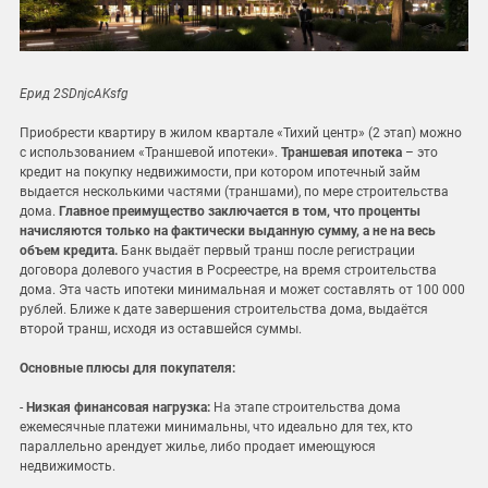
Ерид 2SDnjcAKsfg
Приобрести квартиру в жилом квартале «Тихий центр» (2 этап) можно
с использованием «Траншевой ипотеки».
Траншевая ипотека
– это
кредит на покупку недвижимости, при котором ипотечный займ
выдается несколькими частями (траншами), по мере строительства
дома.
Главное преимущество заключается в том, что проценты
начисляются только на фактически выданную сумму, а не на весь
объем кредита.
Банк выдаёт первый транш после регистрации
договора долевого участия в Росреестре, на время строительства
дома. Эта часть ипотеки минимальная и может составлять от 100 000
рублей. Ближе к дате завершения строительства дома, выдаётся
второй транш, исходя из оставшейся суммы.
Основные плюсы для покупателя:
-
Низкая финансовая нагрузка:
На этапе строительства дома
ежемесячные платежи минимальны, что идеально для тех, кто
параллельно арендует жилье, либо продает имеющуюся
недвижимость.