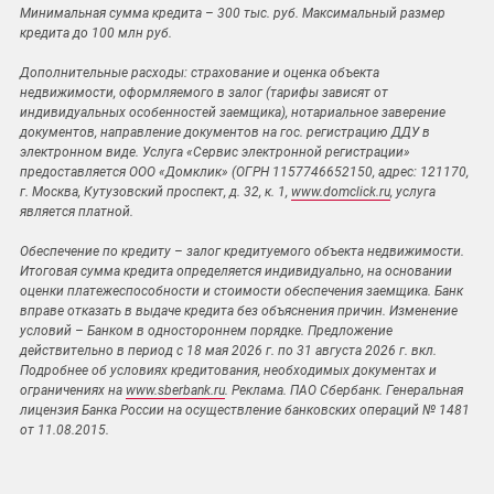
Минимальная сумма кредита – 300 тыс. руб. Максимальный размер
кредита до 100 млн руб.
Дополнительные расходы: страхование и оценка объекта
недвижимости, оформляемого в залог (тарифы зависят от
индивидуальных особенностей заемщика), нотариальное заверение
документов, направление документов на гос. регистрацию ДДУ в
электронном виде. Услуга «Сервис электронной регистрации»
предоставляется ООО «Домклик» (ОГРН 1157746652150, адрес: 121170,
г. Москва, Кутузовский проспект, д. 32, к. 1,
www.domclick.ru
, услуга
является платной.
Обеспечение по кредиту – залог кредитуемого объекта недвижимости.
Итоговая сумма кредита определяется индивидуально, на основании
оценки платежеспособности и стоимости обеспечения заемщика. Банк
вправе отказать в выдаче кредита без объяснения причин. Изменение
условий – Банком в одностороннем порядке. Предложение
действительно в период с 18 мая 2026 г. по 31 августа 2026 г. вкл.
Подробнее об условиях кредитования, необходимых документах и
ограничениях на
www.sberbank.ru
. Реклама. ПАО Сбербанк. Генеральная
лицензия Банка России на осуществление банковских операций № 1481
от 11.08.2015.