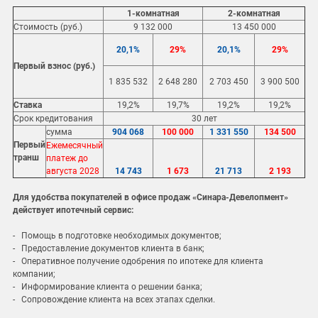
1-комнатная
2-комнатная
Стоимость (руб.)
9 132 000
13 450 000
20,1%
29%
20,1%
29%
Первый взнос (руб.)
1 835 532
2 648 280
2 703 450
3 900 500
Ставка
19,2%
19,7%
19,2%
19,2%
Срок кредитования
30 лет
сумма
904 068
100 000
1 331 550
134 500
Первый
Ежемесячный
транш
платеж до
августа 2028
14 743
1 673
21 713
2 193
Для удобства покупателей в офисе продаж «Синара-Девелопмент»
действует ипотечный сервис:
- Помощь в подготовке необходимых документов;
- Предоставление документов клиента в банк;
- Оперативное получение одобрения по ипотеке для клиента
компании;
- Информирование клиента о решении банка;
- Сопровождение клиента на всех этапах сделки.