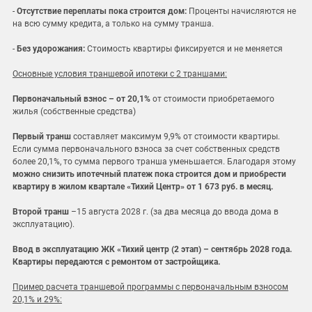
-
Отсутствие переплаты пока строится дом:
Проценты начисляются не
на всю сумму кредита, а только на сумму транша.
-
Без удорожания:
Стоимость квартиры фиксируется и не меняется
Основные условия траншевой ипотеки с 2 траншами:
Первоначальный взнос – от 20,1%
от стоимости приобретаемого
жилья (собственные средства)
Первый транш
составляет максимум 9,9% от стоимости квартиры.
Если сумма первоначального взноса за счет собственных средств
более 20,1%, то сумма первого транша уменьшается. Благодаря этому
можно снизить ипотечный платеж пока строится дом и приобрести
квартиру в жилом квартале «Тихий Центр» от 1 673 руб. в месяц.
Второй транш
–15 августа 2028 г. (за два месяца до ввода дома в
эксплуатацию).
Ввод в эксплуатацию ЖК «Тихий центр (2 этап) – сентябрь 2028 года.
Квартиры передаются с ремонтом от застройщика.
Пример расчета траншевой программы с первоначальным взносом
20,1% и 29%: