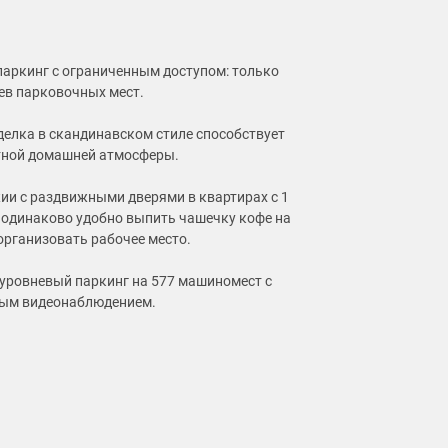
паркинг с ограниченным доступом: только
ев парковочных мест.
тделка в скандинавском стиле способствует
тной домашней атмосферы.
жии с раздвижными дверями в квартирах с 1
де одинаково удобно выпить чашечку кофе на
организовать рабочее место.
-уровневый паркинг на 577 машиномест с
ным видеонаблюдением.