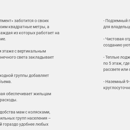
мент» заботится о своих
- Подземный 
роим квадратные метры, а
для владельц
каждая из которых работает на
ие.
- Чистовая о
созданию ую
м этаже с вертикальным
лнечного света закладывает
- Теплые лод
по 5 этаж, г
рассвете или 
входной группы добавляет
бъема.
- Наземный 9
круглосуточ
ная обеспечивает жильцам
расходы.
удобства мам с колясками,
ильных групп населения –
ей гораздо удобнее любых