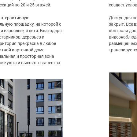
секций по 20 и 25 этажей.
создает усло
интерактивную
Доступ для п
льную площадку, на которой с
закрыт. Все 
и взрослые, и дети. Благодаря
контроля дос
старников, деревьев и
видеонаблюде
ритория прекрасна в любое
размещенных 
зитной карточкой дома
транслируетс
нальная и просторная зона
ие уюта и высокого качества