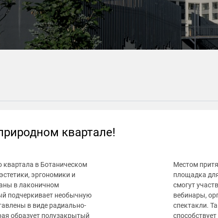
природном квартале!
о квартала в Ботаническом
Местом притя
эстетики, эргономики и
площадка для
аны в лаконичном
смогут участ
рый подчеркивает необычную
вебинары, ор
тавлены в виде радиально-
спектакли. Т
рая образует полузакрытый
способствует