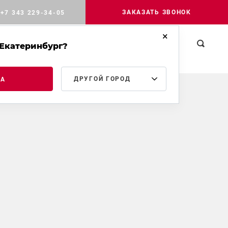
ЗАКАЗАТЬ ЗВОНОК
+7 343 229-34-05
Екатеринбург?
РОМЫШЛЕННОЕ
МЕДИА
КОНТАКТЫ
ТРОИТЕЛЬСТВО
ДРУГОЙ ГОРОД
ДА