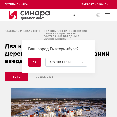
ГРУППА СИНАРА
ЗАКАЗАТЬ ЗВОНОК
ГЛАВНАЯ
МЕДИА
ФОТО
ДВА КОМПЛЕКСА ОБЩЕЖИТИЙ
ДЕРЕВНИ СПОРТИВНЫХ
СОСТЯЗАНИЙ ВВЕДЕНЫ В
ЭКСПЛУАТАЦИЮ
Два комплекса общежитий
Ваш город Екатеринбург?
Деревни спортивных состязаний
введены в эксплуатацию
ДРУГОЙ ГОРОД
ДА
ФОТО
30 ДЕК 2022